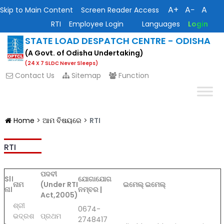
A+
A−
A
Skip to Main Content
Screen Reader Access
RTI
Employee Login
Languages
Login
STATE LOAD DESPATCH CENTRE - ODISHA
(A Govt. of Odisha Undertaking)
(24 X 7 SLDC Never Sleeps)
Contact Us
Sitemap
Function
Home
>
ଆମ ବିଷୟରେ
>
RTI
RTI
ପଦବୀ
Sl।
ଯୋଗାଯୋଗ
ନାମ
(Under RTI
ଇମେଲ୍ ଇମେଲ୍
ନା।
ନମ୍ବର |
Act,2005)
ଶ୍ରୀ
0674-
ଭଦ୍ରଶ
ପ୍ରଥମ
2748417