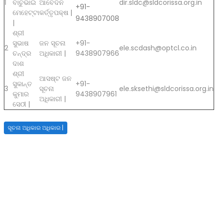
1
ବାଚୁଭାଇ
ଆବେଦନ
dir.sldc@sldcorissa.org.in
+91-
ମେହେଟ୍ଟା
କର୍ତ୍ତୃପକ୍ଷ |
9438907008
|
ଶ୍ରୀ
ସୁଭାଷ
ଜନ ସୂଚନା
+91-
2
ele.scdash@optcl.co.in
ଚନ୍ଦ୍ର
ଅଧିକାରୀ |
9438907966
ଦାଶ
ଶ୍ରୀ
ଆସଷ୍ଟ ଜନ
ସୁକାନ୍ତ
+91-
3
ସୂଚନା
ele.sksethi@sldcorissa.org.in
କୁମାର
9438907961
ଅଧିକାରୀ |
ସେଠୀ |
ସୂଚନା ଅଧିକାର ଅଧିକାର |