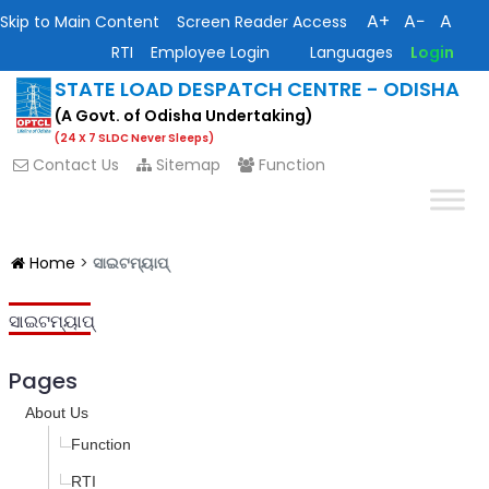
A+
A−
A
Skip to Main Content
Screen Reader Access
RTI
Employee Login
Languages
Login
STATE LOAD DESPATCH CENTRE - ODISHA
(A Govt. of Odisha Undertaking)
(24 X 7 SLDC Never Sleeps)
Contact Us
Sitemap
Function
Home
>
ସାଇଟମ୍ୟାପ୍
ସାଇଟମ୍ୟାପ୍
Pages
About Us
Function
RTI