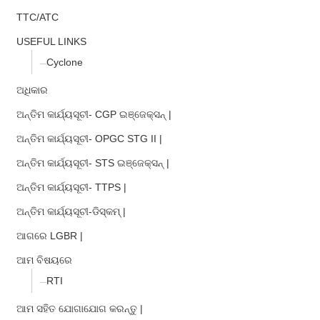
TTC/ATC
USEFUL LINKS
Cyclone
ଅଧିକାର
ଅନ୍ତିମ କାର୍ଯ୍ୟସୂଚୀ- CGP ଇଞ୍ଜେକ୍ସନ୍ |
ଅନ୍ତିମ କାର୍ଯ୍ୟସୂଚୀ- OPGC STG II |
ଅନ୍ତିମ କାର୍ଯ୍ୟସୂଚୀ- STS ଇଞ୍ଜେକ୍ସନ୍ |
ଅନ୍ତିମ କାର୍ଯ୍ୟସୂଚୀ- TTPS |
ଅନ୍ତିମ କାର୍ଯ୍ୟସୂଚୀ-ଡିସ୍କମ୍ |
ଆଗରେ LGBR |
ଆମ ବିଷୟରେ
RTI
ଆମ ସହିତ ଯୋଗାଯୋଗ କରନ୍ତୁ |