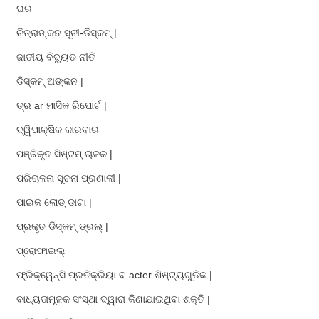
ଘର
ଚିତ୍ରାଙ୍କନ ସୂଚୀ-ଡିସ୍କମ୍ |
ଜାତୀୟ ବିଦ୍ୟୁତ ନୀତି
ଡିସ୍କମ୍ ଅଙ୍କନ |
ତ୍ର ar ମାସିକ ରିପୋର୍ଟ |
ଦ୍ୱିପାକ୍ଷିକ କାରବାର
ପଞ୍ଜିକୃତ ସିଷ୍ଟମ୍ ଚାଳକ |
ପରିଚାଳନା ସୂଚନା ପ୍ରଣାଳୀ |
ପାଇକ ଲୋଡ୍ ଡାଟା |
ପ୍ରକୃତ ଡିସ୍କମ୍ ଡ୍ରଲ୍ |
ପ୍ରୋଫାଇଲ୍
ଫ୍ରିକ୍ୱେନ୍ସି ପ୍ରତିକ୍ରିୟା ବ acter ଶିଷ୍ଟ୍ୟଗୁଡିକ |
ବାଧ୍ୟତାମୂଳକ ସଂସ୍ଥା ଦ୍ୱାରା କିଣାଯାଇଥିବା ଶକ୍ତି |