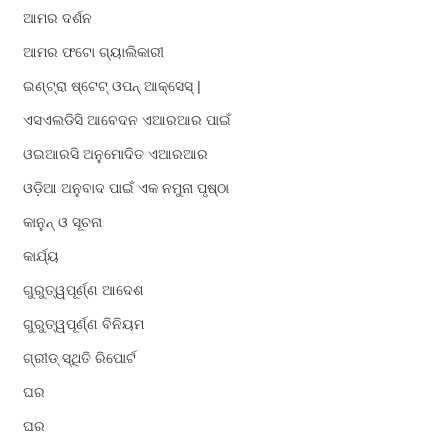
ଆମର ଦର୍ଶନ
ଆମର ଫଟୋ ଗ୍ୟାଲିକାରୀ
ଇଣ୍ଟ୍ରା ଷ୍ଟେଟ୍ ଓପନ୍ ଆକ୍ସେସ୍ |
ଏସଏଲଡିସି ଆବେଦନ ଏଆରଆର ପାଇଁ
ଓଇଆରସି ଅନୁମୋଦିତ ଏଆରଆର
ଓଡ଼ିଆ ଅନୁବାଦ ପାଇଁ ଏକ ନମୁନା ପୃଷ୍ଠା
କାନୁନ୍ ଓ ସୂଚନା
କାର୍ଯ୍ୟ
ଗୁରୁତ୍ୱପୂର୍ଣ୍ଣ ଆଦେଶ
ଗୁରୁତ୍ୱପୂର୍ଣ୍ଣ ବିନିୟମ
ଗ୍ରୀଡ୍ ସ୍ଥିତି ରିପୋର୍ଟ
ଘର
ଘର