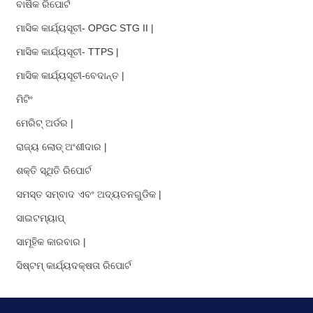
ବାର୍ଷିକ ରିପୋର୍ଟ
ମାସିକ କାର୍ଯ୍ୟସୂଚୀ- OPGC STG II |
ମାସିକ କାର୍ଯ୍ୟସୂଚୀ- TTPS |
ମାସିକ କାର୍ଯ୍ୟସୂଚୀ-ବେଦାନ୍ତ |
ମିଟିଂ
ମେରିଟ୍ ଅର୍ଡର |
ରାଜ୍ୟ ଲୋଡ୍ ଅଂଶୀଦାର |
ଶକ୍ତି ସ୍ଥିତି ରିପୋର୍ଟ
ସମସ୍ତ ସମ୍ବାଦ ଏବଂ ଅଦ୍ୟତନଗୁଡିକ |
ସାଇଟମ୍ୟାପ୍
ସାମୂହିକ କାରବାର |
ସିଷ୍ଟମ୍ କାର୍ଯ୍ୟଦକ୍ଷତା ରିପୋର୍ଟ